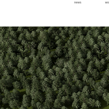
news
wo