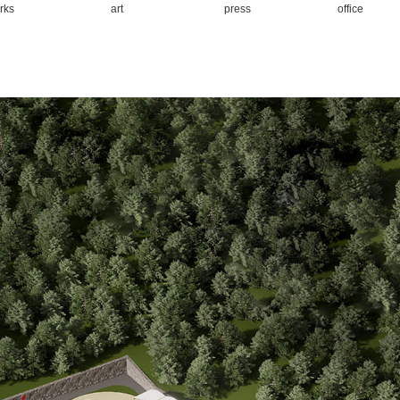
rks
art
press
office