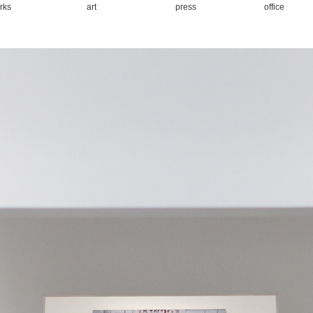
rks
art
press
office