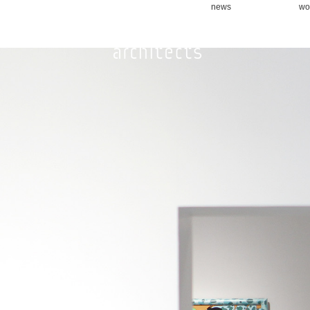
news
wo